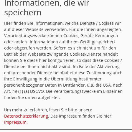
Informationen, die wir
Ferien ausklingen lassen.
speichern
Veranstalter ist der SPD-Ortsverein
Hier finden Sie Informationen, welche Dienste / Cookies wir
auf dieser Webseite verwenden. Für die Ihnen angezeigten
Pliezhausen-Walddorfhäslach.
Verarbeitungszwecke können Cookies, Geräte-Kennungen
oder andere Informationen auf Ihrem Gerät gespeichert
oder abgerufen werden. Sofern es sich nicht um für den
NÄCHSTE TERMINE
Betrieb der Webseite zwingende Cookies/Dienste handelt
können Sie diese hier konfigurieren, so dass diese Cookies /
Alle Termine öffnen
.
Dienste bei Ihnen nicht aktiv sind. Im Falle der Aktivierung
entsprechender Dienste beinhaltet diese Zustimmung auch
12.09.2026, 17:00 Uhr - 22:00 Uhr
Ihre Einwilligung in die Übermittlung bestimmter
personenbezogener Daten in Drittländer, u.a. die USA, nach
Kultur in Pliezhausen –
Art. 49 (1) (a) DSGVO. Die Verarbeitungszwecke im Einzelnen
Spätsommerhock zum
finden Sie unten aufgelistet.
Ferienabschluss
Um mehr zu erfahren, lesen Sie bitte unsere
Zum Ferienausklang sind alle
Datenschutzerklärung
. Das Impressum finden Sie hier:
Impressum
.
Musikfans von jung bis alt am Samstag,